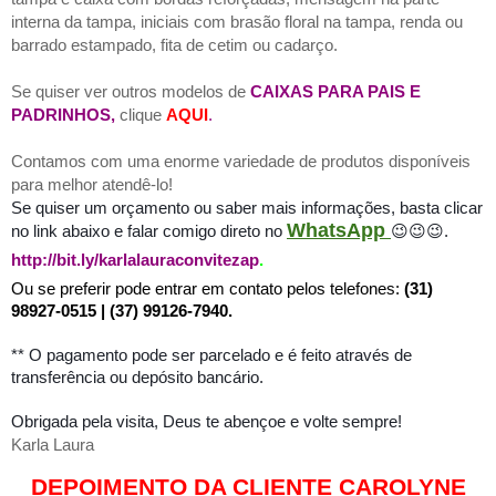
interna da tampa, iniciais com brasão floral na tampa, renda ou
barrado estampado, fita de cetim ou cadarço.
Se quiser ver outros modelos de
CAIXAS PARA PAIS E
PADRINHOS,
clique
AQUI
.
Contamos com uma enorme variedade de produtos disponíveis
para melhor atendê-lo!
Se quiser um orçamento ou saber mais informações, basta
clicar
WhatsApp
no link abaixo e falar comigo direto no
😉😉😉.
http://bit.ly/karlalauraconvitezap
.
Ou se preferir pode entrar em contato pelos telefones:
(31)
98927-0515 | (37) 99126-7940.
** O pagamento pode ser parcelado e é feito através de
transferência ou depósito bancário.
Obrigada pela visita, Deus te abençoe e volte sempre!
Karla Laura
DEPOIMENTO DA CLIENTE CAROLYNE