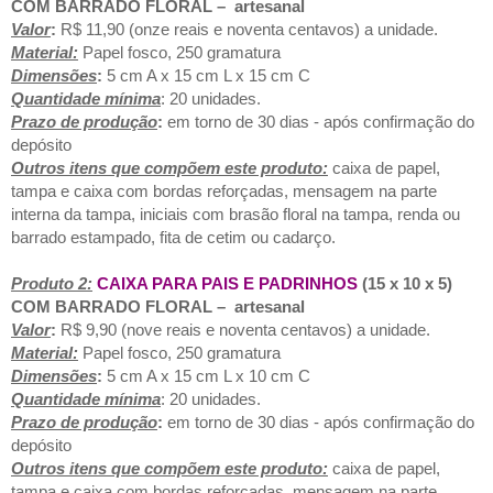
COM BARRADO FLORAL
– artesanal
Valor
:
R$ 11,90 (onze reais e noventa centavos) a unidade.
Material:
Papel fosco, 250 gramatura
Dimensões
:
5 cm A x 15 cm L x 15 cm C
Quantidade mínima
: 20 unidades.
Prazo de produção
:
em torno de 30 dias - após confirmação do
depósito
Outros itens que compõem este produto:
caixa de papel,
tampa e caixa com bordas reforçadas, mensagem na parte
interna da tampa, iniciais com brasão floral na tampa, renda ou
barrado estampado, fita de cetim ou cadarço.
Produto 2:
CAIXA PARA PAIS E PADRINHOS
(15 x 10 x 5)
COM BARRADO FLORAL
– artesanal
Valor
:
R$ 9,90 (nove reais e noventa centavos) a unidade.
Material:
Papel fosco, 250 gramatura
Dimensões
:
5 cm A x 15 cm L x 10 cm C
Quantidade mínima
: 20 unidades.
Prazo de produção
:
em torno de 30 dias - após confirmação do
depósito
Outros itens que compõem este produto:
caixa de papel,
tampa e caixa com bordas reforçadas, mensagem na parte