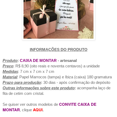
INFORMAÇÕES DO PRODUTO
Pr
oduto
:
CAIXA DE MONTAR
- artesanal
Preço
:
R$ 8,9
0 (oito reais e noventa centavos) a unidade
Medidas
: 7 cm x 7 cm x 7 cm
Material
: Papel Marrocos (tampa) e Ibiza (caixa)
180 gramatura
Prazo para produção
:
30 dias - após confirmação do depósito
Outras informações sobre
este produto
:
acompanha laço de
fita de cetim com cristal.
CONVITE CAIXA
DE
Se quiser ver outros modelos de
MONTAR
AQUI
.
, clique