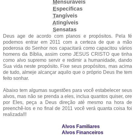
M
ensuráveis
E
specificas
T
angíveis
A
tingíveis
S
ensatas
Deus age de acordo com planos e propósitos. Pela fé
podemos entrar em 2011 com a certeza de que a mão
poderosa do Senhor nos capacitará como capacitou vários
homens da Bíblia, assim como JESUS CRISTO que tinha
como alvo supremo servir e redimir a humanidade, dando
Sua vida neste propósito. Fixe seus propósitos, mas acima
de tudo, almeje alcançar aquilo que o próprio Deus lhe tem
feito sonhar.
Abaixo tem algumas sugestões para você estabelecer seus
alvos, mas não se prenda a eles, inclua quantos quiser, ore
por Eles, peça a Deus direção até mesmo na hora de
preenchê-los e no final de 2011 você verá quanta coisa foi
realizada!!!
Alvos Familiares
Alvos Financeiros