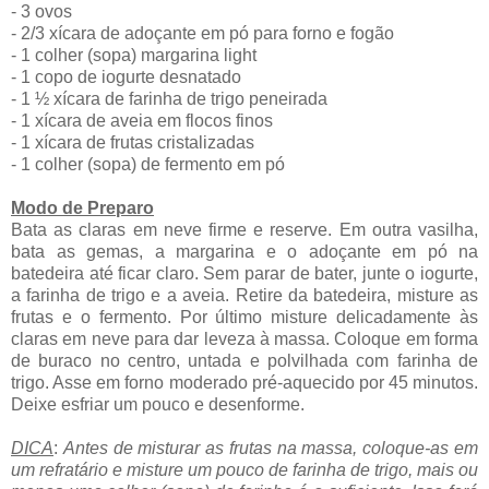
- 3 ovos
- 2/3 xícara de adoçante em pó para forno e fogão
- 1 colher (sopa) margarina light
- 1 copo de iogurte desnatado
- 1 ½ xícara de farinha de trigo peneirada
- 1 xícara de aveia em flocos finos
- 1 xícara de frutas cristalizadas
- 1 colher (sopa) de fermento em pó
Modo de Preparo
Bata as claras em neve firme e reserve. Em outra vasilha,
bata as gemas, a margarina e o adoçante em pó na
batedeira até ficar claro. Sem parar de bater, junte o iogurte,
a farinha de trigo e a aveia. Retire da batedeira, misture as
frutas e o fermento. Por último misture delicadamente às
claras em neve para dar leveza à massa. Coloque em forma
de buraco no centro, untada e polvilhada com farinha de
trigo. Asse em forno moderado pré-aquecido por 45 minutos.
Deixe esfriar um pouco e desenforme.
DICA
:
Antes de misturar as frutas na massa, coloque-as em
um refratário e misture um pouco de farinha de trigo, mais ou