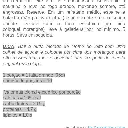
do creme de leite e o leite condensado. Acrescente a
baunilha e leve ao fogo brando, mexendo sempre, até
engrossar. Reserve. Em um refratário médio, espalhe a
bolacha (não precisa molhar) e acrescente o creme ainda
quente. Decore com a fruta escolhida (no meu
coloquei morangos), leve à geladeira por, no mínimo, 5
horas. Sirva em seguida.
DICA
: Bati a outra metade do creme de leite com uma
colher de açúcar e coloquei por cima dos morangos para
não ressecarem, mas é opcional, não faz parte da receita
original essa etapa
.
1 porção = 1 fatia grande (95g)
número de porções = 10
Valor nutricional e calórico por porção
calorias = 165 kcal
carboidratos = 33.9 g
proteínas = 4.7 g
lipídios = 1.0 g
Fonte da receita:
http://cyberdiet.terra.com.br/