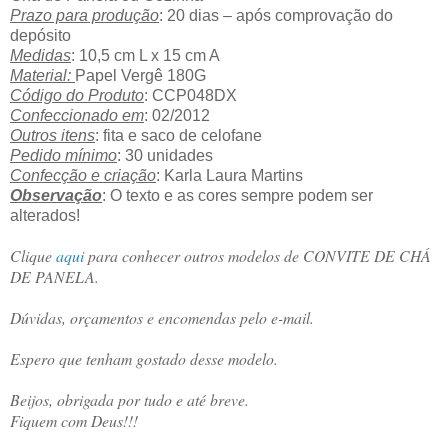
Prazo para produção
: 20 dias – após comprovação do
depósito
Medidas
: 10,5 cm L x 15 cm A
Material:
Papel Vergê 180G
Código do Produto
: CCP048DX
Confeccionado em
: 02/2012
Outros itens
: fita e saco de celofane
Pedido mínimo
: 30 unidades
Confecção e criação
: Karla Laura Martins
Observação
: O texto e as cores sempre podem ser
alterados!
Clique
aqui
para conhecer outros modelos de CONVITE DE CHÁ
DE PANELA.
Dúvidas, orçamentos e encomendas pelo e-mail.
Espero que tenham gostado desse modelo.
Beijos, obrigada por tudo e até breve.
Fiquem com Deus!!!