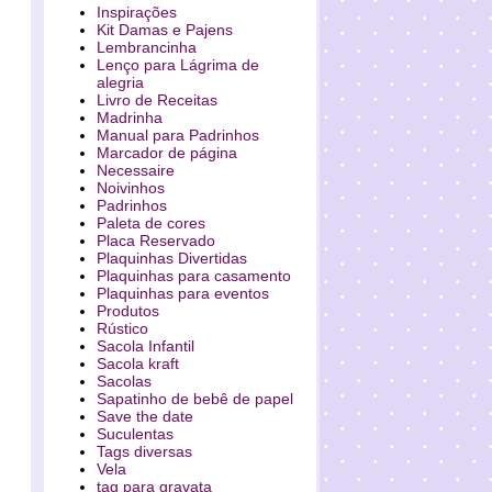
Inspirações
Kit Damas e Pajens
Lembrancinha
Lenço para Lágrima de
alegria
Livro de Receitas
Madrinha
Manual para Padrinhos
Marcador de página
Necessaire
Noivinhos
Padrinhos
Paleta de cores
Placa Reservado
Plaquinhas Divertidas
Plaquinhas para casamento
Plaquinhas para eventos
Produtos
Rústico
Sacola Infantil
Sacola kraft
Sacolas
Sapatinho de bebê de papel
Save the date
Suculentas
Tags diversas
Vela
tag para gravata