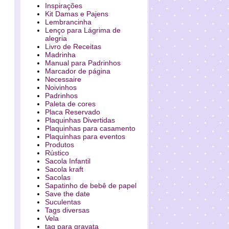
Inspirações
Kit Damas e Pajens
Lembrancinha
Lenço para Lágrima de
alegria
Livro de Receitas
Madrinha
Manual para Padrinhos
Marcador de página
Necessaire
Noivinhos
Padrinhos
Paleta de cores
Placa Reservado
Plaquinhas Divertidas
Plaquinhas para casamento
Plaquinhas para eventos
Produtos
Rústico
Sacola Infantil
Sacola kraft
Sacolas
Sapatinho de bebê de papel
Save the date
Suculentas
Tags diversas
Vela
tag para gravata