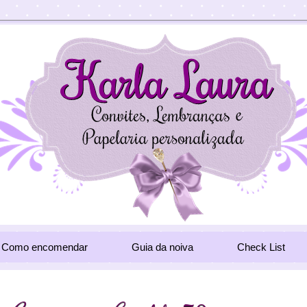
Como encomendar
Guia da noiva
Check List