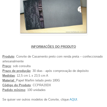
INFORMAÇÕES DO PRODUTO
Pr
oduto
: Convite de Casamento preto com renda preta – confeccionado
artesanalmente
Preço
: sob consulta
Prazo de produção
: 30 dias - após comprovação de depósito
Medidas
: 12,5 cm L x 23,5 cm A
Material
:
Papel Marfim telado preto 180G
Código do Produto
: CCPRA20DX
Pedido mínimo
: 100 unidades
Se quiser ver outros modelos de Convite, clique
AQUI
.