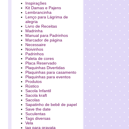
Inspirações
Kit Damas e Pajens
Lembrancinha
Lenço para Lágrima de
alegria
Livro de Receitas
Madrinha
Manual para Padrinhos
Marcador de página
Necessaire
Noivinhos
Padrinhos
Paleta de cores
Placa Reservado
Plaquinhas Divertidas
Plaquinhas para casamento
Plaquinhas para eventos
Produtos
Rústico
Sacola Infantil
Sacola kraft
Sacolas
Sapatinho de bebê de papel
Save the date
Suculentas
Tags diversas
Vela
tag para gravata