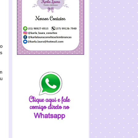
lo
os
om
ou