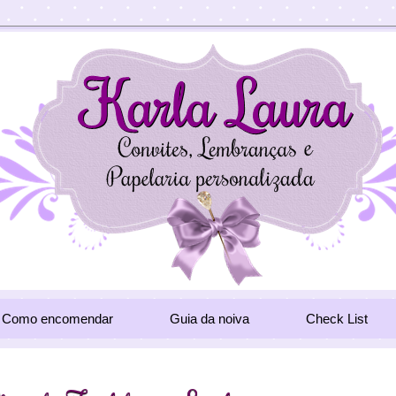
Como encomendar
Guia da noiva
Check List