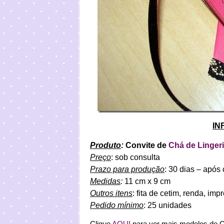
IN
Produto
:
Convite de
Chá de Linger
Preço
: sob consulta
Prazo para produção
: 30 dias – após
Medidas
:
11 cm x 9 cm
Outros itens
: fita de cetim, renda, imp
Pedido mínimo
: 25 unidades
Clique
AQUI
para ver mais modelos d