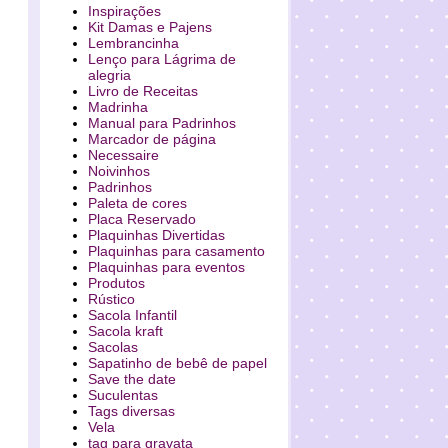
Inspirações
Kit Damas e Pajens
Lembrancinha
Lenço para Lágrima de
alegria
Livro de Receitas
Madrinha
Manual para Padrinhos
Marcador de página
Necessaire
Noivinhos
Padrinhos
Paleta de cores
Placa Reservado
Plaquinhas Divertidas
Plaquinhas para casamento
Plaquinhas para eventos
Produtos
Rústico
Sacola Infantil
Sacola kraft
Sacolas
Sapatinho de bebê de papel
Save the date
Suculentas
Tags diversas
Vela
tag para gravata