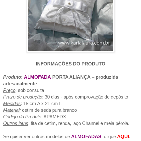
INFORMAÇÕES DO PRODUTO
Produto
:
ALMOFADA
PORTA ALIANÇA
– produzida
artesanalmente
Preço
: sob consulta
Prazo de produção
: 30 dias - após comprovação de depósito
Medidas
: 18 cm A x 21 cm L
Material:
cetim de seda pura branco
Código do Produto
: APAMFDX
Outros itens
: fita de cetim, renda, laço Channel e meia pérola.
Se quiser ver outros modelos de
ALMOFADAS
, clique
AQUI
.