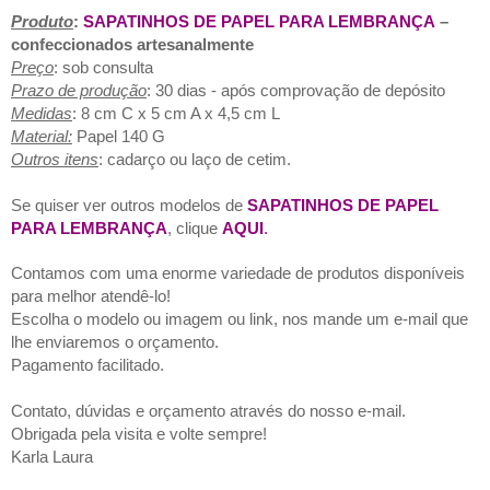
Produto
:
SAPATINHOS DE PAPEL PARA LEMBRANÇA
–
confeccionados artesanalmente
Preço
: sob consulta
Prazo de produção
: 30 dias - após comprovação de depósito
Medidas
: 8 cm C x 5 cm A x 4,5 cm L
Material:
Papel 140 G
Outros itens
: cadarço ou laço de cetim.
Se quiser ver outros modelos de
SAPATINHOS DE PAPEL
PARA LEMBRANÇA
, clique
AQUI
.
Contamos com uma enorme variedade de produtos disponíveis
para melhor atendê-lo!
Escolha o modelo ou imagem ou link, nos mande um e-mail que
lhe enviaremos o orçamento.
Pagamento facilitado.
Contato, dúvidas e orçamento através do nosso e-mail.
Obrigada pela visita e volte sempre!
Karla Laura