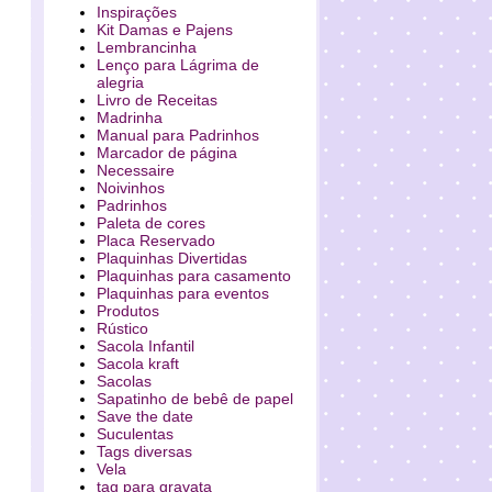
Inspirações
Kit Damas e Pajens
Lembrancinha
Lenço para Lágrima de
alegria
Livro de Receitas
Madrinha
Manual para Padrinhos
Marcador de página
Necessaire
Noivinhos
Padrinhos
Paleta de cores
Placa Reservado
Plaquinhas Divertidas
Plaquinhas para casamento
Plaquinhas para eventos
Produtos
Rústico
Sacola Infantil
Sacola kraft
Sacolas
Sapatinho de bebê de papel
Save the date
Suculentas
Tags diversas
Vela
tag para gravata