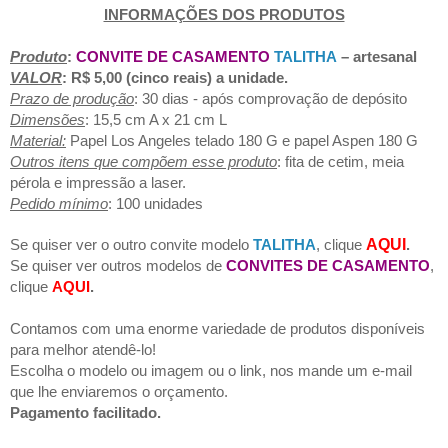
INFORMAÇÕES DOS PRODUTOS
Produto
:
CONVITE DE CASAMENTO
TALITHA
– artesanal
VALOR
: R$ 5,00 (cinco reais) a unidade.
Prazo de produção
: 30 dias - após comprovação de depósito
Dimensões
: 15,5 cm A x 21 cm L
Material:
Papel
Los Angeles telado 180 G e papel Aspen 180 G
Outros itens que compõem esse produto
:
fita de cetim, meia
pérola e impressão a laser.
Pedido mínimo
: 100 unidades
Se quiser ver o outro convite modelo
TALITHA
, clique
AQUI
.
Se quiser ver outros modelos de
CONVITES DE CASAMENTO
,
clique
AQUI
.
Contamos com uma enorme variedade de produtos disponíveis
para melhor atendê-lo!
Escolha o modelo ou imagem ou o link, nos mande um e-mail
que lhe enviaremos o orçamento.
Pagamento facilitado.