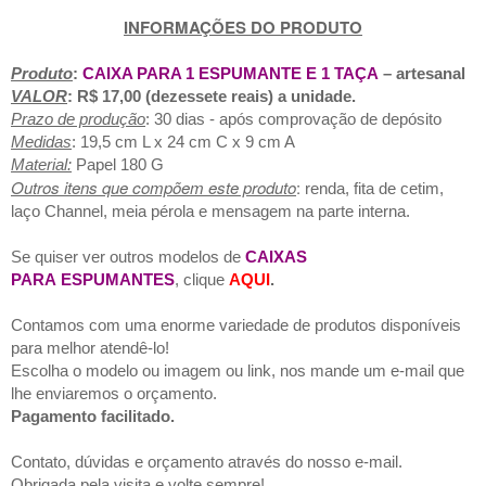
INFORMAÇÕES DO PRODUTO
Produto
:
CAIXA PARA 1 ESPUMANTE E 1 TAÇA
– artesanal
VALOR
: R$ 17,00 (dezessete reais) a unidade.
Prazo de produção
: 30 dias - após comprovação de depósito
Medidas
: 19,5 cm L x 24 cm C x 9 cm A
Material:
Papel 180 G
Outros itens que compõem este produto
:
renda, fita de cetim,
laço Channel, meia pérola e mensagem na parte interna.
Se quiser ver outros modelos de
CAIXAS
PARA
ESPUMANTES
, clique
AQUI
.
Contamos com uma enorme variedade de produtos disponíveis
para melhor atendê-lo!
Escolha o modelo ou imagem ou link, nos mande um e-mail que
lhe enviaremos o orçamento.
Pagamento facilitado.
Contato, dúvidas e orçamento através do nosso e-mail.
Obrigada pela visita e volte sempre!