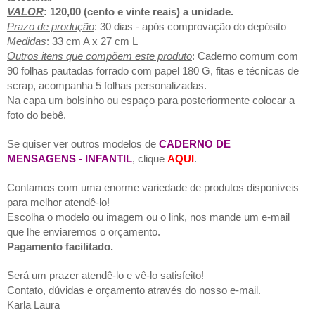
VALOR
: 120,0
0 (cento e vinte reais) a unidade.
Prazo de produção
: 30 dias - após comprovação do depósito
Medidas
: 33 cm A x 27 cm L
Outros itens que compõem este produto
: Caderno comum com
90 folhas pautadas forrado com papel 180 G, fitas e técnicas de
scrap, acompanha 5 folhas personalizadas.
Na capa um bolsinho ou espaço para posteriormente colocar a
foto do bebê.
Se quiser ver outros modelos de
CADERNO DE
MENSAGENS - INFANTIL
, clique
AQUI
.
Contamos com uma enorme variedade de produtos disponíveis
para melhor atendê-lo!
Escolha o modelo ou imagem ou o link, nos mande um e-mail
que lhe enviaremos o orçamento.
Pagamento facilitado.
Será um prazer atendê-lo e vê-lo satisfeito!
Contato, dúvidas e orçamento através do nosso e-mail.
Karla Laura