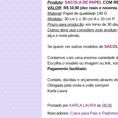
Pr
oduto
:
SACOLA DE PAPEL
COM RE
VALOR
: R$ 10,90 (dez reais e noventa
Material
: Papel de qualidade 140 G
Medidas
: 30 cm L x 30 cm A x 10 cm P
Prazo para produção
: em torno de 30 di
Outros itens que compõem este produto
alça e meia pérola.
Se quiser ver outros modelos de
SACO
Contamos com uma enorme variedade de 
Escolha o modelo ou imagem ou link, no
Pagamento facilitado.
Contato, dúvidas e orçamento através do
Obrigada pela visita e volte sempre!
Karla Laura
Postado por
KARLA LAURA
às
08:30
Marcadores:
Caixa para Pais e Padrinho