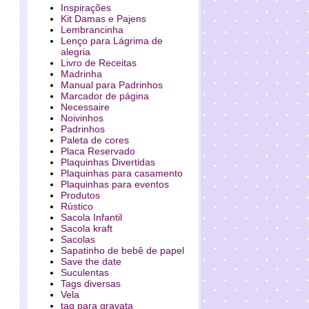
Inspirações
Kit Damas e Pajens
Lembrancinha
Lenço para Lágrima de
alegria
Livro de Receitas
Madrinha
Manual para Padrinhos
Marcador de página
Necessaire
Noivinhos
Padrinhos
Paleta de cores
Placa Reservado
Plaquinhas Divertidas
Plaquinhas para casamento
Plaquinhas para eventos
Produtos
Rústico
Sacola Infantil
Sacola kraft
Sacolas
Sapatinho de bebê de papel
Save the date
Suculentas
Tags diversas
Vela
tag para gravata