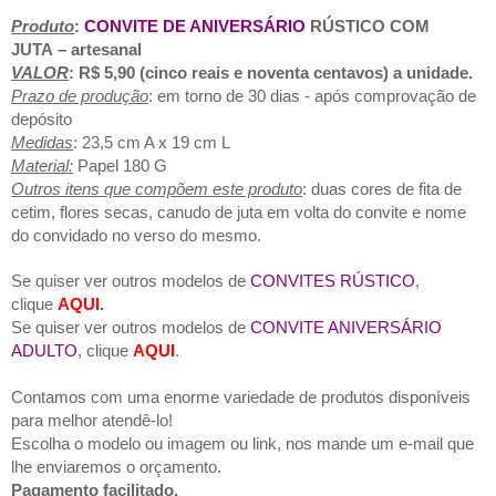
Produto
:
CONVITE DE ANIVERSÁRIO
RÚSTICO COM
JUTA
– artesanal
VALOR
: R$ 5,90 (cinco reais e noventa centavos) a unidade.
Prazo de produção
: em torno de 30 dias - após comprovação de
depósito
Medidas
: 23,5 cm A x 19 cm L
Material:
Papel 180 G
Outros itens que compõem este produto
: duas cores de fita de
cetim,
flores secas, canudo de
juta em volta do convite e n
ome
do convidado no verso do mesmo.
Se quiser ver outros modelos de
CONVITES RÚSTICO
,
clique
AQUI
.
Se quiser ver outros modelos de
CONVITE ANIVERSÁRIO
ADULTO
, clique
AQUI
.
Contamos com uma enorme variedade de produtos disponíveis
para melhor atendê-lo!
Escolha o modelo ou imagem ou link, nos mande um e-mail que
lhe enviaremos o orçamento.
Pagamento facilitado.