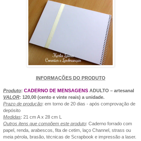
INFORMAÇÕES DO PRODUTO
Produto
:
CADERNO DE MENSAGENS
ADULTO
– artesanal
VALOR
: 120,0
0 (cento e vinte reais) a unidade.
Prazo de produção
: em torno de 20 dias - após comprovação de
depósito
Medidas
: 21 cm A x 28 cm L
Outros itens que compõem este produto
: Caderno forrado com
papel, renda, arabescos, fita de cetim, laço Channel, strass ou
meia pérola, brasão, técnicas de Scrapbook e impressão a laser.