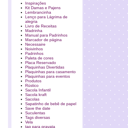
Inspirações
Kit Damas e Pajens
Lembrancinha
Lenço para Lágrima de
alegria
Livro de Receitas
Madrinha
Manual para Padrinhos
Marcador de página
Necessaire
Noivinhos
Padrinhos
Paleta de cores
Placa Reservado
Plaquinhas Divertidas
Plaquinhas para casamento
Plaquinhas para eventos
Produtos
Rústico
Sacola Infantil
Sacola kraft
Sacolas
Sapatinho de bebê de papel
Save the date
Suculentas
Tags diversas
Vela
tag para gravata