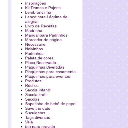
Inspirações
Kit Damas e Pajens
Lembrancinha
Lenço para Lágrima de
alegria
Livro de Receitas
Madrinha
Manual para Padrinhos
Marcador de página
Necessaire
Noivinhos
Padrinhos
Paleta de cores
Placa Reservado
Plaquinhas Divertidas
Plaquinhas para casamento
Plaquinhas para eventos
Produtos
Rústico
Sacola Infantil
Sacola kraft
Sacolas
Sapatinho de bebê de papel
Save the date
Suculentas
Tags diversas
Vela
tag para gravata