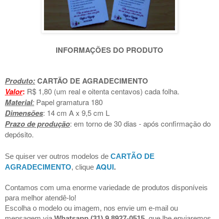
INFORMAÇÕES DO PRODUTO
Produto:
CARTÃO DE AGRADECIMENTO
Valor
:
R$ 1,80 (um real e oitenta centavos) cada folha.
Material
:
Papel gramatura 180
Dimensões
: 14 cm A x 9,5 cm L
Prazo de produção
: em torno de 30 dias - após confirmação do
depósito.
Se quiser ver outros modelos de
CARTÃO DE
AQUI
.
AGRADECIMENTO
, clique
Contamos com uma enorme variedade de produtos disponíveis
para melhor atendê-lo!
Escolha o modelo ou imagem, nos envie um e-mail ou
mensagem via
Whatsapp (31) 9 8927-0515,
que lhe enviaremos