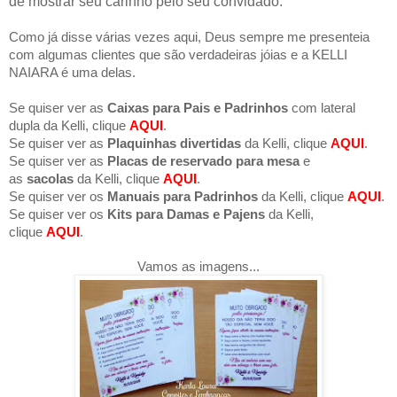
de mostrar seu carinho pelo seu convidado.
Como já disse várias vezes aqui, Deus sempre me presenteia
com algumas clientes que são verdadeiras jóias e a KELLI
NAIARA é uma delas.
Se quiser ver as
Caixas para Pais e Padrinhos
com lateral
dupla da Kelli, clique
AQUI
.
Se quiser ver as
Plaquinhas divertidas
da Kelli, clique
AQUI
.
Se quiser ver as
Placas de reservado para mesa
e
as
sacolas
da Kelli, clique
AQUI
.
Se quiser ver os
Manuais para Padrinhos
da Kelli, clique
AQUI
.
Se quiser ver os
Kits para Damas e Pajens
da Kelli,
clique
AQUI
.
Vamos as imagens...