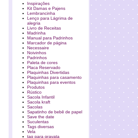
Inspirações
Kit Damas e Pajens
Lembrancinha
Lenço para Lágrima de
alegria
Livro de Receitas
Madrinha
Manual para Padrinhos
Marcador de página
Necessaire
Noivinhos
Padrinhos
Paleta de cores
Placa Reservado
Plaquinhas Divertidas
Plaquinhas para casamento
Plaquinhas para eventos
Produtos
Rústico
Sacola Infantil
Sacola kraft
Sacolas
Sapatinho de bebê de papel
Save the date
Suculentas
Tags diversas
Vela
tag para gravata