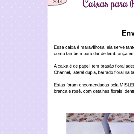
Caixas para P
2018
Env
Essa caixa é maravilhosa, ela serve tan
como também para dar de lembrança em 
A caixa é de papel, tem brasão floral ade
Channel, lateral dupla, barrado floral n
Estas foram encomendadas pela MISL
branca e rosê, com detalhes florais, dentr