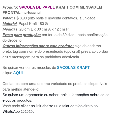
Pr
oduto
:
SACOLA DE PAPEL
KRAFT COM MENSAGEM
FRONTAL – artesanal
Valor
:
R$ 8,90 (oito reais e noventa centavos) a unidade.
Material
: Papel Kraft 180 G
Medidas
: 20 cm L x 30 cm A x 12 cm P
Prazo para produção:
em torno de 30 dias - após confirmação
do depósito
Outros informações sobre este produto:
alça de cadarço
preto, tag com nome do presenteado (opcional) presa ao
cordão
cru e
mensagem para os padrinhos adesivada.
Se quiser ver outros modelos de
SACOLAS KRAFT
,
clique
AQUI
.
Contamos com uma enorme variedade de produtos disponíveis
para melhor atendê-lo!
Se quiser um orçamento ou saber mais informações sobre estes
e outros produtos.
Você pode
clicar no link abaixo
e falar comigo direto no
👇🏻
WhatsApp 😉😉😉.