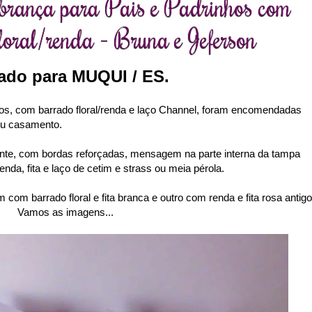
brança para Pais e Padrinhos com
loral/renda - Bruna e Jeferson
ado para MUQUI / ES.
hos, com barrado floral/renda e laço Channel, foram encomendadas
u casamento.
ente, com bordas reforçadas, mensagem na parte interna da tampa
renda, fita e laço de cetim e strass ou meia pérola.
 com barrado floral e fita branca e outro com renda e fita rosa antig
Vamos as imagens...