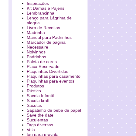
Inspirações
Kit Damas e Pajens
Lembrancinha
Lenço para Lágrima de
alegria
Livro de Receitas
Madrinha
Manual para Padrinhos
Marcador de página
Necessaire
Noivinhos
Padrinhos
Paleta de cores
Placa Reservado
Plaquinhas Divertidas
Plaquinhas para casamento
Plaquinhas para eventos
Produtos
Rústico
Sacola Infantil
Sacola kraft
Sacolas
Sapatinho de bebê de papel
Save the date
Suculentas
Tags diversas
Vela
tag para gravata