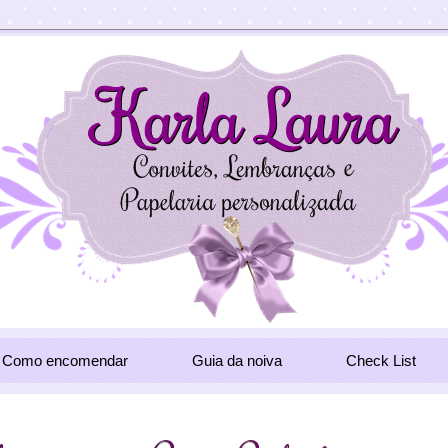
Como encomendar
Guia da noiva
Check List