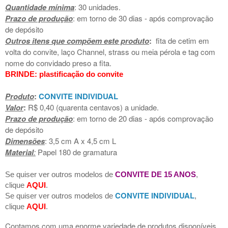
Quantidade mínima
: 30 unidades.
Prazo de produção
: em torno de 30 dias - após comprovação
de depósito
Outros itens que compõem este produto
:
fita de cetim em
volta do convite, laço Channel, strass ou meia pérola e tag com
nome do convidado preso a fita.
BRINDE: plastificação do convite
Produto
:
CONVITE INDIVIDUAL
Valor
:
R$ 0,40 (quarenta centavos)
a unidade.
Prazo de produção
: em torno de 20 dias - após comprovação
de depósito
Dimensões
: 3,5 cm A x 4,5 cm L
Material
:
Papel 180 de gramatura
Se quiser ver outros modelos de
CONVITE DE 15 ANOS
,
clique
AQUI
.
CONVITE INDIVIDUAL
Se quiser ver outros modelos de
,
clique
AQUI
.
Contamos com uma enorme variedade de produtos disponíveis