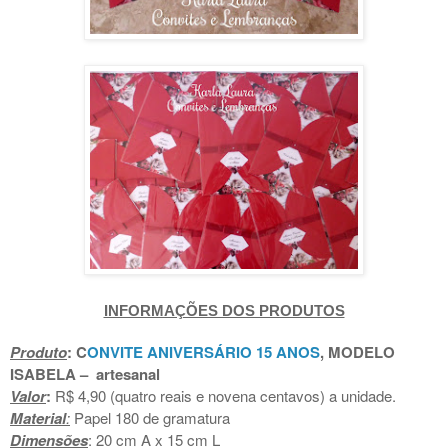
INFORMAÇÕES DOS PRODUTOS
Produto
: C
ONVITE ANIVERSÁRIO 15 ANOS
, MODELO
ISABELA
– artesanal
Valor
:
R$ 4,90 (quatro reais e novena centavos) a unidade.
Material
:
Papel 180 de gramatura
Dimensões
: 20 cm A x 15 cm L