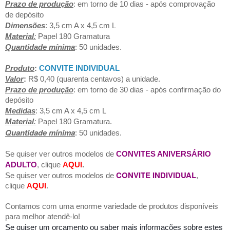
Prazo de produção
: em torno de 10 dias - após comprovação
de depósito
Dimensões
: 3,5 cm A x 4,5 cm L
Material
:
Papel 180 Gramatura
Quantidade mínima
: 50 unidades.
Produto
:
CONVITE INDIVIDUAL
Valor
:
R$ 0,40 (quarenta centavos)
a unidade.
Prazo de produção
:
em torno de 30 dias - após confirmação do
depósito
Medidas
: 3,5 cm A x 4,5 cm L
Material
:
Papel 180 Gramatura.
Quantidade mínima
: 50 unidades.
Se quiser ver outros modelos de
CONVITES ANIVERSÁRIO
ADULTO
, clique
AQUI
.
CONVITE INDIVIDUAL
Se quiser ver outros modelos de
,
clique
AQUI
.
Contamos com uma enorme variedade de produtos disponíveis
para melhor atendê-lo!
Se quiser um orçamento ou saber mais informações sobre estes