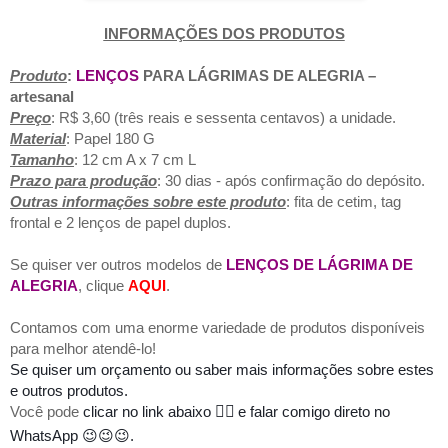
INFORMAÇÕES DOS PRODUTOS
Pr
oduto
:
LENÇOS
PARA LÁGRIMAS DE ALEGRIA –
artesanal
Preço
: R$ 3,60 (três reais e sessenta centavos) a unidade.
Material
: Papel 180 G
Tamanho
: 12 cm A x 7 cm L
Prazo para produção
: 30 dias - após confirmação do depósito.
Outras informações sobre
este produto
: fita de cetim, tag
frontal e 2 lenços de papel duplos.
Se quiser ver outros modelos de
LENÇOS
DE LÁGRIMA DE
ALEGRIA
, clique
AQUI
.
Contamos com uma enorme variedade de produtos disponíveis
para melhor atendê-lo!
Se quiser um orçamento ou saber mais informações sobre estes
e outros produtos.
Você pode
clicar no link abaixo
👇🏻
e falar comigo direto no
WhatsApp 😉😉😉.