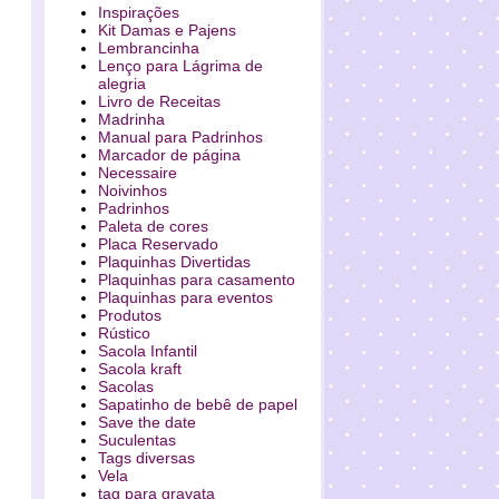
Inspirações
Kit Damas e Pajens
Lembrancinha
Lenço para Lágrima de
alegria
Livro de Receitas
Madrinha
Manual para Padrinhos
Marcador de página
Necessaire
Noivinhos
Padrinhos
Paleta de cores
Placa Reservado
Plaquinhas Divertidas
Plaquinhas para casamento
Plaquinhas para eventos
Produtos
Rústico
Sacola Infantil
Sacola kraft
Sacolas
Sapatinho de bebê de papel
Save the date
Suculentas
Tags diversas
Vela
tag para gravata