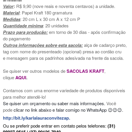
Valor
:
R$ 9,90 (nove reais e noventa centavos) a unidade.
Material
: Papel Kraft 180 gramatura
Medidas
: 20 cm L x 30 cm A x 12 cm P
Quantidade mínima
: 20 unidades
Prazo para produção:
em torno de 30 dias - após confirmação
do pagamento
Outros informações sobre esta sacola:
alça de cadarço preto,
tag com nome do presenteado (opcional) presa ao cordão cru
e mensagem para os padrinhos adesivada na frente da sacola.
Se quiser ver outros modelos de
SACOLAS KRAFT
,
clique
AQUI
.
Contamos com uma enorme variedade de produtos disponíveis
para melhor atendê-lo!
Se quiser um orçamento ou saber mais informações.
Você
pode
clicar no link abaixo
e falar comigo no WhatsApp 😉😉😉.
http://bit.ly/karlalauraconvitezap
.
Ou se preferir pode entrar em contato pelos telefones:
(31)
98927-0515 | (37) 99126-7940.