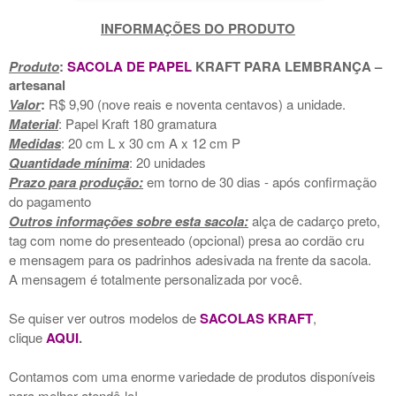
INFORMAÇÕES DO PRODUTO
Pr
oduto
:
SACOLA DE PAPEL
KRAFT PARA LEMBRANÇA –
artesanal
Valor
:
R$ 9,90 (nove reais e noventa centavos) a unidade.
Material
: Papel Kraft 180 gramatura
Medidas
: 20 cm L x 30 cm A x 12 cm P
Quantidade mínima
: 20 unidades
Prazo para produção:
em torno de 30 dias - após confirmação
do pagamento
Outros informações sobre esta sacola:
alça de cadarço preto,
tag com nome do presenteado (opcional) presa ao cordão cru
e mensagem para os padrinhos adesivada na frente da sacola.
A mensagem é totalmente personalizada por você.
Se quiser ver outros modelos de
SACOLAS KRAFT
,
clique
AQUI
.
Contamos com uma enorme variedade de produtos disponíveis
para melhor atendê-lo!