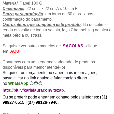
Material
: Papel 180 G
Dimensões
: 22 cm L x 22 cm A x 10 cm P
Prazo para produção
: em torno de 30 dias - após
confirmação do pagamento.
Outros itens que compõem este produto
: fita de cetim e
renda em volta de toda a sacola, laço Channel, tag na alça e
meia pérola ou strass.
Se quiser ver outros modelos de
SACOLAS
, clique
em
AQUI
.
Contamos com uma enorme variedade de produtos
disponíveis para melhor atendê-lo!
Se quiser um orçamento ou saber mais informações,
basta
clicar no link abaixo e falar comigo direto
no
WhatsApp
😉😉😉.
http://bit.ly/karlalauraconvitezap
.
Ou se preferir pode entrar em contato pelos telefones:
(31)
98927-0515 | (37) 99126-7940.