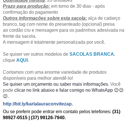
Quantidade mínima
: 20 unidades
Prazo para produção:
em torno de 30 dias - após
confirmação do pagamento
Outros informações sobre esta sacola:
alça de cadarço
branco, tag com nome do presenteado (opcional) presa
ao cordão cru e mensagem para os padrinhos adesivada na
frente da sacola.
A mensagem é totalmente personalizada por você.
Se quiser ver outros modelos de
SACOLAS BRANCA
,
clique
AQUI
.
Contamos com uma enorme variedade de produtos
disponíveis para melhor atendê-lo!
Se quiser um orçamento ou saber mais informações.
Você
pode
clicar no link abaixo e falar comigo no WhatsApp 😉😉
😉.
http://bit.ly/karlalauraconvitezap
.
Ou se preferir pode entrar em contato pelos telefones:
(31)
98927-0515 | (37) 99126-7940.