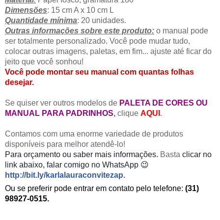
Dimensões
: 15 cm A x 10 cm L
Quantidade mínima
: 20 unidades.
Outras informações sobre
este produto:
o manual pode
ser totalmente personalizado. Você pode mudar tudo,
colocar outras imagens, paletas, em fim... ajuste até ficar do
jeito que você sonhou!
Você pode montar seu manual com quantas folhas
desejar.
Se quiser ver outros modelos de
PALETA DE CORES OU
MANUAL PARA PADRINHOS
,
clique
AQUI
.
Contamos com uma enorme variedade de produtos
disponíveis para melhor atendê-lo!
Para orçamento
ou saber mais informações.
Basta
clicar no
link abaixo, falar comigo no WhatsApp 😉
http://bit.ly/karlalauraconvitezap
.
Ou se preferir pode entrar em contato pelo telefone:
(31)
98927-0515.