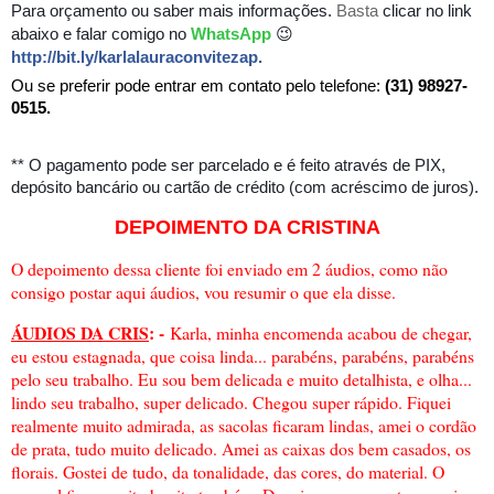
Para orçamento
ou saber mais informações.
Basta
clicar no link
abaixo e falar comigo no
WhatsApp
😉
http://bit.ly/karlalauraconvitezap
.
Ou se preferir pode entrar em contato pelo telefone:
(31) 98927-
0515.
** O pagamento pode ser parcelado e é feito através de PIX,
depósito bancário ou cartão de crédito (com acréscimo de juros).
DEPOIMENTO DA CRISTINA
O depoimento dessa cliente foi enviado em 2 áudios, como não
consigo postar aqui áudios, vou resumir o que ela disse.
ÁUDIOS DA CRIS
: -
Karla, minha encomenda acabou de chegar,
eu estou estagnada, que coisa linda... parabéns, parabéns, parabéns
pelo seu trabalho. Eu sou bem delicada e muito detalhista, e olha...
lindo seu trabalho, super delicado. Chegou super rápido. Fiquei
realmente muito admirada, as sacolas ficaram lindas, amei o cordão
de prata, tudo muito delicado. Amei as caixas dos bem casados, os
florais. Gostei de tudo, da tonalidade, das cores, do material. O