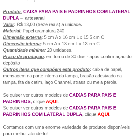
Produto:
CAIXA PARA PAIS E PADRINHOS COM LATERAL
DUPLA
– artesanal
Valor
:
R$ 13,00 (treze reais) a unidade.
Material
:
Papel gramatura 240
Dimensão externa
: 5 cm A x 16 cm L x 15,5 cm C
Dimensão interna
: 5 cm A x 13 cm L x 13 cm C
Quantidade mínima
:
20 unidades.
Prazo de produção
: em torno de 30 dias - após confirmação do
depósito
Outros itens que compõem este produto
:
caixa de papel,
mensagem na parte interna da tampa, brasão adesivado na
tampa, fita de cetim, laço Channel, strass ou meia pérola.
Se quiser ver outros modelos de
CAIXAS PARA PAIS E
PADRINHOS,
clique
AQUI
.
Se quiser ver outros modelos de
CAIXAS PARA PAIS E
PADRINHOS COM LATERAL DUPLA
,
clique
AQUI
.
Contamos com uma enorme variedade de produtos disponíveis
para melhor atendê-lo!