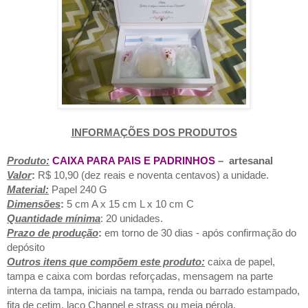
INFORMAÇÕES DOS PRODUTOS
Produto:
CAIXA PARA PAIS E PADRINHOS
– artesanal
Valor
:
R$ 10,90 (dez reais e noventa centavos) a unidade.
Material:
Papel 240 G
Dimensões
:
5 cm A x 15 cm L x 10 cm C
Quantidade mínima
: 20 unidades.
Prazo de produção
:
em torno de 30 dias - após confirmação do
depósito
Outros itens que compõem este produto:
caixa de papel,
tampa e caixa com bordas reforçadas, mensagem na parte
interna da tampa, iniciais na tampa, renda ou barrado estampado,
fita de cetim, laço Channel e strass ou meia pérola.