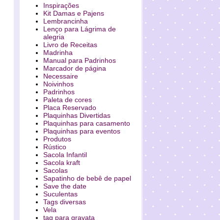
Inspirações
Kit Damas e Pajens
Lembrancinha
Lenço para Lágrima de
alegria
Livro de Receitas
Madrinha
Manual para Padrinhos
Marcador de página
Necessaire
Noivinhos
Padrinhos
Paleta de cores
Placa Reservado
Plaquinhas Divertidas
Plaquinhas para casamento
Plaquinhas para eventos
Produtos
Rústico
Sacola Infantil
Sacola kraft
Sacolas
Sapatinho de bebê de papel
Save the date
Suculentas
Tags diversas
Vela
tag para gravata