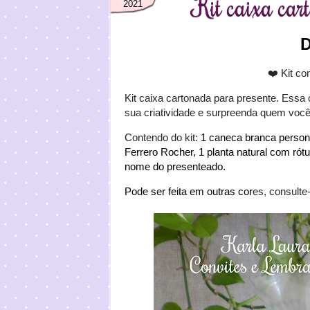
Kit caixa car
2021
D
❤️ Kit co
Kit caixa cartonada para presente. Essa 
sua criatividade e surpreenda quem voc
Conten
do do kit:
1 caneca branca persona
Ferrero Rocher, 1 planta natural com rótu
nome do presenteado.
Pode ser feita em outras cor
es, consulte