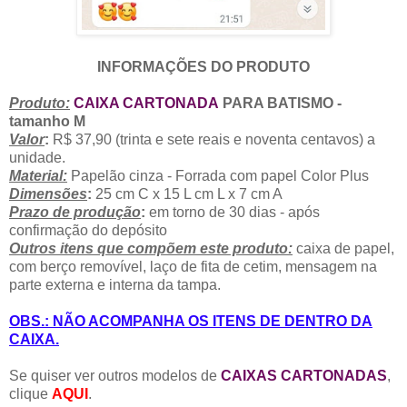
INFORMAÇÕES DO PRODUTO
Produto:
CAIXA CARTONADA
PARA BATISMO -
tamanho M
Valor
:
R$ 37,90 (trinta e sete reais e noventa centavos) a
unidade.
Material:
Papelão cinza - Forrada com papel Color Plus
Dimensões
:
25 cm C x 15 L cm L x 7 cm A
Prazo de produção
:
em torno de 30 dias - após
confirmação do depósito
Outros itens que compõem este produto:
caixa de papel,
com berço removível, laço de fita de cetim, mensagem na
parte externa e interna da tampa.
OBS.: NÃO ACOMPANHA OS ITENS DE DENTRO DA
CAIXA.
Se quiser ver outros modelos de
CAIXAS CARTONADAS
,
clique
AQUI
.