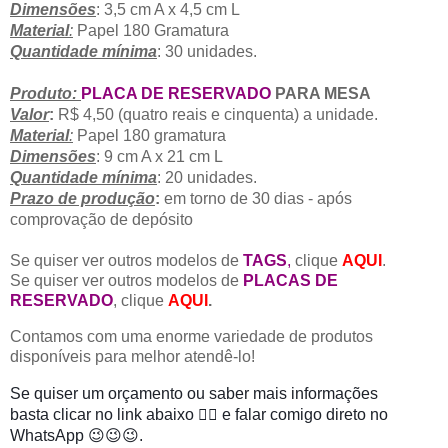
Dimensões
: 3,5 cm A x 4,5 cm L
Material
:
Papel 180 Gramatura
Quantidade mínima
: 30 unidades.
Produto:
PLACA DE RESERVADO
PARA MESA
Valor
:
R$ 4,50 (quatro reais e cinquenta) a unidade.
Material
:
Papel 180 gramatura
Dimensões
: 9 cm A x 21 cm L
Quantidade mínima
: 20 unidades.
Prazo de produção
:
em torno de 30 dias - após
comprovação de depósito
Se quiser ver outros modelos de
TAGS
,
clique
AQUI
.
Se quiser ver outros modelos de
PLACAS DE
RESERVADO
, clique
AQUI
.
Contamos com uma enorme variedade de produtos
disponíveis para melhor atendê-lo!
Se quiser um orçamento ou saber mais informações
basta
clicar no link abaixo
👇🏻
e falar comigo direto no
WhatsApp 😉😉😉.