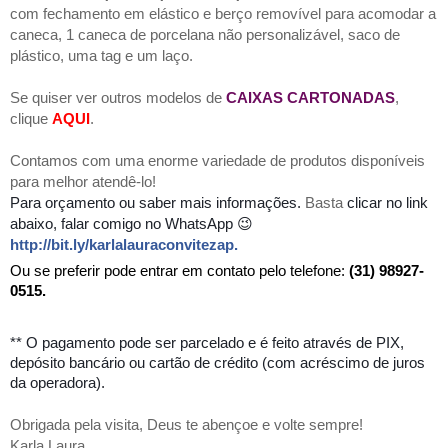
com fechamento em elástico e berço removível para acomodar a
caneca, 1 caneca de porcelana não personalizável, saco de
plástico, uma tag e um laço.
Se quiser ver outros modelos de
CAIXAS CARTONADAS
,
clique
AQUI
.
Contamos com uma enorme variedade de produtos disponíveis
para melhor atendê-lo!
Para orçamento
ou saber mais informações.
Basta
clicar no link
abaixo, falar comigo no WhatsApp 😉
http://bit.ly/karlalauraconvitezap
.
Ou se preferir pode entrar em contato pelo telefone:
(31) 98927-
0515.
** O pagamento pode ser parcelado e é feito através de PIX,
depósito bancário ou cartão de crédito (com acréscimo de juros
da operadora).
Obrigada pela visita, Deus te abençoe e volte sempre!
Karla Laura