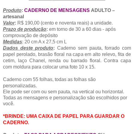
Produto
:
CADERNO DE MENSAGENS
ADULTO
–
artesanal
Valor
:
R$
190,0
0 (cento e noventa reais) a unidade.
Prazo de produção
:
em torno de 30 a 60 dias - após
comprovação de depósito
Medidas
: 20 cm A x 27,5 cm L
Dados deste produto
:
Caderno sem pauta, forrado com
papel perolado, brasão floral na capa em alto relevo, fita de
cetim, laço Chanel, renda ou barrado floral. Contra capa
com moldura para colocar uma foto 10 x 15.
Caderno com 55 folhas, todas as folhas são
personalizadas.
Ele
pode ser com ou sem pauta, na vertical ou horizontal.
Todas as mensagens e personalização são escolhidos por
você.
*BRINDE: UMA CAIXA DE PAPEL PARA GUARDAR O
CADERNO.