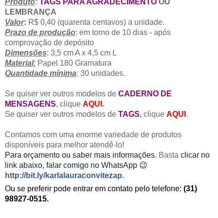
Produto
:
TAGS PARA AGRADECIMENTO
OU
LEMBRANÇA
Valor
:
R$ 0,40 (quarenta centavos)
a unidade.
Prazo de produção
: em torno de 10 dias - após
comprovação de depósito
Dimensões
: 3,5 cm A x 4,5 cm L
Material
:
Papel 180 Gramatura
Quantidade mínima
: 30 unidades.
Se quiser ver outros modelos de
CADERNO DE
MENSAGENS
, clique
AQUI
.
Se quiser ver outros modelos de
TAGS
,
clique
AQUI
.
Contamos com uma enorme variedade de produtos
disponíveis para melhor atendê-lo!
Para orçamento
ou saber mais informações.
Basta
clicar no
link abaixo, falar comigo no WhatsApp 😉
http://bit.ly/karlalauraconvitezap
.
Ou se preferir pode entrar em contato pelo telefone:
(31)
98927-0515.