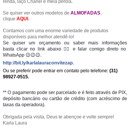
renda, laço Chanel e meia pérola.
Se quiser ver outros modelos de
ALMOFADAS
,
clique
AQUI
.
Contamos com uma enorme variedade de produtos
disponíveis para melhor atendê-lo!
Se quiser um orçamento ou saber mais informações
basta
clicar no link abaixo 👇🏻 e falar comigo direto no
WhatsApp 😉😉😉.
http://bit.ly/karlalauraconvitezap
.
Ou se preferir pode entrar em contato pelo telefone:
(31)
98927-0515.
** O pagamento pode ser parcelado e é feito através de PIX,
depósito bancário ou cartão de crédito (com acréscimo de
taxas da operadora).
Obrigada pela visita, Deus te abençoe e volte sempre!
Karla Laura