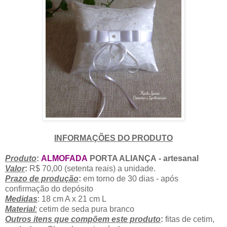
INFORMAÇÕES DO PRODUTO
Produto
:
ALMOFADA
PORTA ALIANÇA
- artesanal
Valor
:
R$ 70,00 (setenta reais) a unidade.
Prazo de produção
:
em torno de 30 dias - após
confirmação do depósito
Medidas
: 18 cm A x 21 cm L
Material
:
cetim de seda pura branco
Outros itens que compõem este produto
:
fitas de cetim,