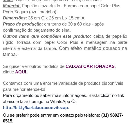
Material:
Papelão cinza rígido - Forrada com papel Color Plus
Porto Seguro (azul marinho)
Dimensões
:
35
cm C x 25 cm L x 15 cm A
Prazo de produção
:
em torno de 30 a 60 dias - após
confirmação do pagamento do sinal.
Outros itens que compõem este produto:
caixa de papelão
rígido, forrada com papel Color Plus e mensagem na parte
interna e externa da tampa.
Com efeito metálico dourado na
tampa.
Se quiser ver outros modelos de
CAIXAS CARTONADAS
,
clique
AQUI
.
Contamos com uma enorme variedade de produtos disponíveis
para melhor atendê-lo!
Para orçamento
ou saber mais informações.
Basta
clicar no link
abaixo e falar comigo no WhatsApp 😉
http://bit.ly/karlalauraconvitezap
.
Ou se preferir pode entrar em contato pelo telefone:
(31) 98927-
0515.