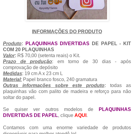
INFORMAÇÕES DO PRODUTO
Produto
:
PLAQUINHAS DIVERTIDAS
DE PAPEL - KIT
COM 20 PLAQUINHAS
Valor
:
R$ 70,00 (setenta reais) o Kit.
Prazo de produção
: em torno de 30 dias - após
comprovação de depósito
Medidas
: 19 cm A x 23 cm L
Material
:
Papel branco fosco, 240 gramatura
Outras informações sobre este produto
:
todas as
plaquinhas vão com palito de madeira e reforço para não
soltar do papel.
Se quiser ver outros modelos de
PLAQUINHAS
DIVERTIDAS
DE PAPEL
, clique
AQUI
.
Contamos com uma enorme variedade de produtos
disponíveis para melhor atendê-lo!