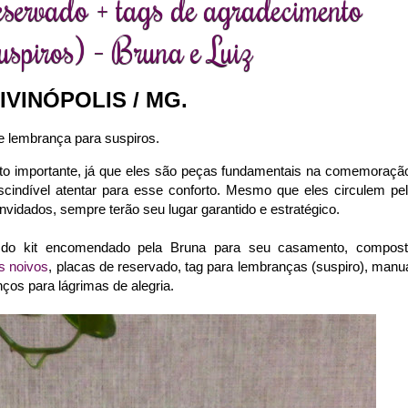
eservado + tags de agradecimento
uspiros) - Bruna e Luiz
IVINÓPOLIS / MG.
e lembrança para suspiros.
to importante, já que eles são peças fundamentais na comemoraçã
scindível atentar para esse conforto. Mesmo que eles circulem pe
vidados, sempre terão seu lugar garantido e estratégico.
 do kit encomendado pela Bruna para seu casamento, compos
s noivos
, placas de reservado, tag para lembranças (suspiro), manu
nços para lágrimas de alegria.