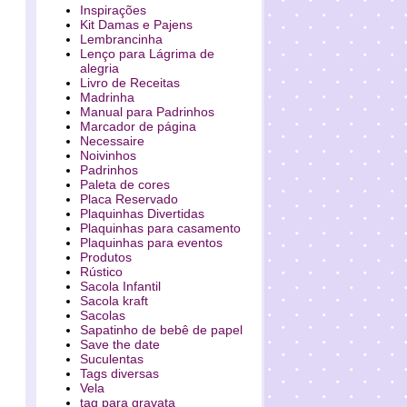
Inspirações
Kit Damas e Pajens
Lembrancinha
Lenço para Lágrima de
alegria
Livro de Receitas
Madrinha
Manual para Padrinhos
Marcador de página
Necessaire
Noivinhos
Padrinhos
Paleta de cores
Placa Reservado
Plaquinhas Divertidas
Plaquinhas para casamento
Plaquinhas para eventos
Produtos
Rústico
Sacola Infantil
Sacola kraft
Sacolas
Sapatinho de bebê de papel
Save the date
Suculentas
Tags diversas
Vela
tag para gravata