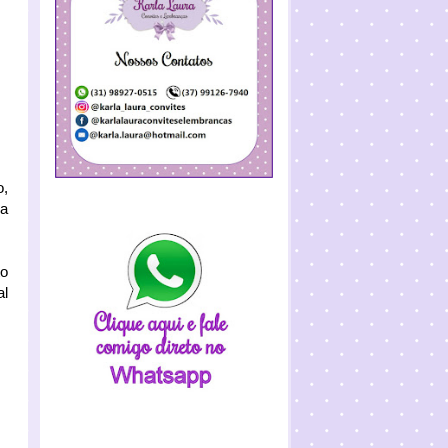
o,
la
to
al