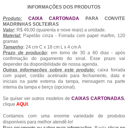
INFORMAÇÕES DOS PRODUTOS
Produto:
CAIXA CARTONADA
PARA CONVITE
MADRINHAS SOLTEIRAS
Valor
:
R$ 49,00 (quarenta e nove reais) a unidade.
Material:
Papelão cinza - Forrada com papel marfim, 120
gramas
Tamanho
:
24 cm C x 18 cm L x 4 cm A
Prazo de produção
:
em torno de 30 a 60 dias - após
confirmação do pagamento do sinal. Esse prazo vai
depender da disponibilidade de nossa agenda.
Outras informações sobre este produto:
caixa forrada
com papel, cordão acetinado para fechamento, data e
iniciais na parte externa da tampa, mensagem na parte
interna da tampa e berço (opcional).
Se quiser ver outros modelos de
CAIXAS CARTONADAS
,
clique
AQUI
.
Contamos com uma enorme variedade de produtos
disponíveis para melhor atendê-lo!
Para orçamento
ou saber mais informações.
Basta
clicar no