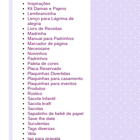
Inspirações
Kit Damas e Pajens
Lembrancinha
Lenço para Lágrima de
alegria
Livro de Receitas
Madrinha
Manual para Padrinhos
Marcador de página
Necessaire
Noivinhos
Padrinhos
Paleta de cores
Placa Reservado
Plaquinhas Divertidas
Plaquinhas para casamento
Plaquinhas para eventos
Produtos
Rústico
Sacola Infantil
Sacola kraft
Sacolas
Sapatinho de bebê de papel
Save the date
Suculentas
Tags diversas
Vela
tag para gravata