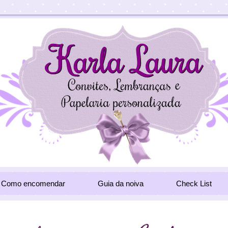
Como encomendar
Guia da noiva
Check List