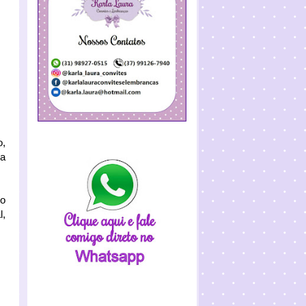
o,
la
to
l,