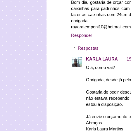
Bom dia, gostaria de orçar co
caixinhas para padrinhos co
fazer as caixinhas com 24cm d
obrigada.
rayaratemponi10@hotmail.com
Responder
Respostas
KARLA LAURA
19
Olá, como vai?
Obrigada, desde já pelo
Gostaria de pedir desc
não estava recebendo a
estou à disposição.
Já envie o orçamento p
Abraços...
Karla Laura Martins