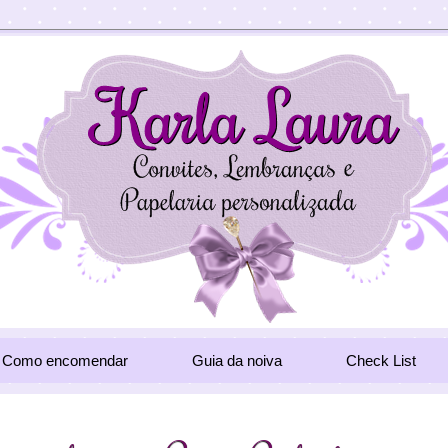
Como encomendar
Guia da noiva
Check List