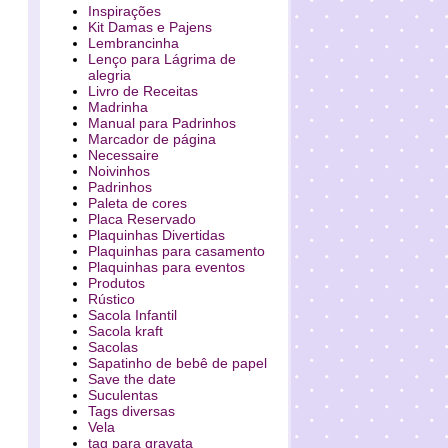
Inspirações
Kit Damas e Pajens
Lembrancinha
Lenço para Lágrima de
alegria
Livro de Receitas
Madrinha
Manual para Padrinhos
Marcador de página
Necessaire
Noivinhos
Padrinhos
Paleta de cores
Placa Reservado
Plaquinhas Divertidas
Plaquinhas para casamento
Plaquinhas para eventos
Produtos
Rústico
Sacola Infantil
Sacola kraft
Sacolas
Sapatinho de bebê de papel
Save the date
Suculentas
Tags diversas
Vela
tag para gravata