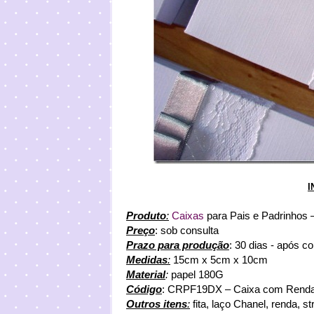
I
Produto
:
Caixas
para P
ais e Padrinhos 
Preço
: sob consulta
Prazo para produção
: 30 dias - após 
Medidas
:
15cm x 5cm x 10cm
Material
:
papel 180G
Código
: CRPF19DX – Caixa com Rend
Outros itens
:
fita, laço Chanel, renda, 