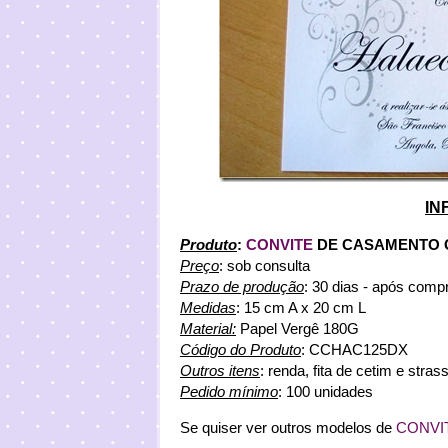
IN
Produto
:
CONVITE
DE CASAMENTO 
Preço
: sob consulta
Prazo de produção
: 30 dias - após comp
Medidas
: 15 cm A x 20 cm L
Material:
Papel Vergê 180G
Código do Produto
: CCHAC125DX
Outros itens
: renda, fita de cetim e stras
Pedido mínimo
: 100 unidades
Se quiser ver outros modelos de
CONVI