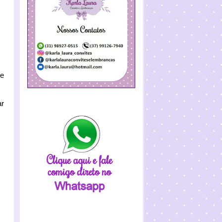
se
ar