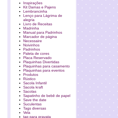
Inspirações
Kit Damas e Pajens
Lembrancinha
Lenço para Lágrima de
alegria
Livro de Receitas
Madrinha
Manual para Padrinhos
Marcador de página
Necessaire
Noivinhos
Padrinhos
Paleta de cores
Placa Reservado
Plaquinhas Divertidas
Plaquinhas para casamento
Plaquinhas para eventos
Produtos
Rústico
Sacola Infantil
Sacola kraft
Sacolas
Sapatinho de bebê de papel
Save the date
Suculentas
Tags diversas
Vela
tag para gravata