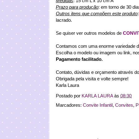
Medidas
: 15 cm L x 10 cm A
Prazo para produção
: em torno de 30 di
Outros itens que compõem este produto
lacrado.
Se quiser ver outros modelos de
CONVI
Contamos com uma enorme variedade de 
Escolha o modelo ou imagem ou link, no
Pagamento facilitado.
Contato, dúvidas e orçamento através do
Obrigada pela visita e volte sempre!
Karla Laura
Postado por
KARLA LAURA
às
08:30
Marcadores:
Convite Infantil
,
Convites
,
P