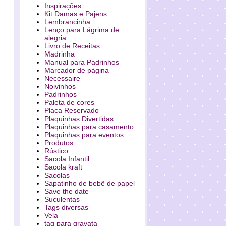
Inspirações
Kit Damas e Pajens
Lembrancinha
Lenço para Lágrima de
alegria
Livro de Receitas
Madrinha
Manual para Padrinhos
Marcador de página
Necessaire
Noivinhos
Padrinhos
Paleta de cores
Placa Reservado
Plaquinhas Divertidas
Plaquinhas para casamento
Plaquinhas para eventos
Produtos
Rústico
Sacola Infantil
Sacola kraft
Sacolas
Sapatinho de bebê de papel
Save the date
Suculentas
Tags diversas
Vela
tag para gravata