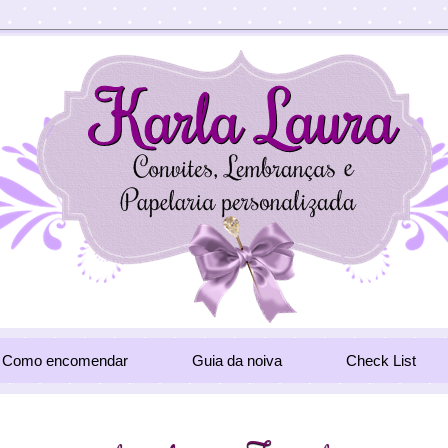
Como encomendar
Guia da noiva
Check List