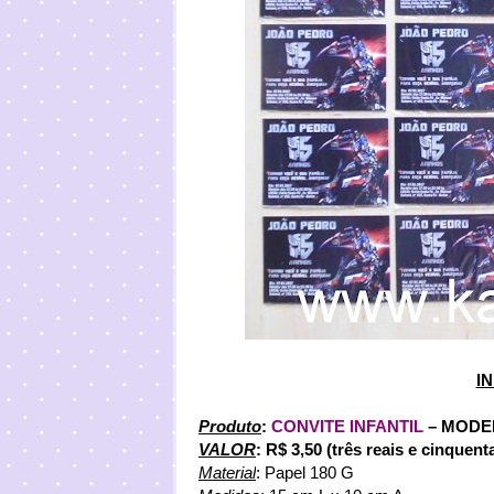
I
Pr
oduto
:
CONVITE INFANTIL
– MODE
VALOR
: R$ 3,50 (três reais e cinquen
Material
: Papel 180 G